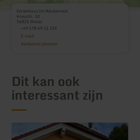
Ferienhaus Im Räubernest
Kreuzstr. 10
56825 Weiler
+49 178 49 11 155
E-mail
Aankomst plannen
Dit kan ook
interessant zijn
meer
meer
informatie
inform
over:
over:
Ferienwohnung
Camp