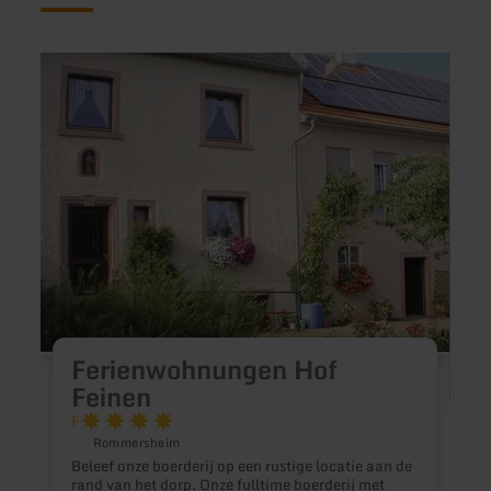
meer
meer
informatie
inform
over:
over:
Ferienwohnungen
Hotel
Hof
Louis
Feinen
Mülle
Ferienwohnungen Hof
Feinen
F
Rommersheim
Beleef onze boerderij op een rustige locatie aan de
rand van het dorp. Onze fulltime boerderij met
V