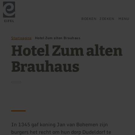
Terug
Ga naar de hoofdinhoud
Ga naar de zoekfunctie
Ga naar de hoofdnavigatie
Ga naar de voettekst
naar
de
startpagina
BOEKEN
ZOEKEN
MENU
Startpagina
Hotel Zum alten Brauhaus
Hotel Zum alten
Brauhaus
In 1345 gaf koning Jan van Bohemen zijn
burgers het recht om hun dorp Dudeldorf te