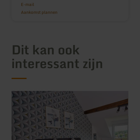
E-mail
Aankomst plannen
Dit kan ook
interessant zijn
meer
meer
informatie
inform
over:
over:
Am
Ferie
Vulkan
Opp
Maar,
der
Ferienwohnung
Holl