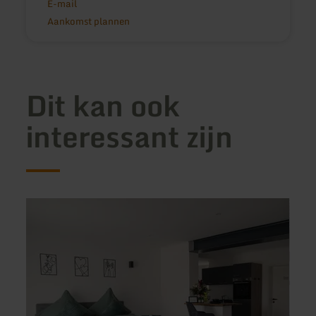
E-mail
Aankomst plannen
Dit kan ook
interessant zijn
meer
meer
informatie
inform
over:
over:
Ferienwohnung
Ferie
Eifelmomente
Kring