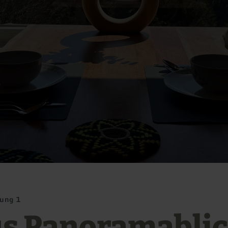
ung 1
s Panoramablic