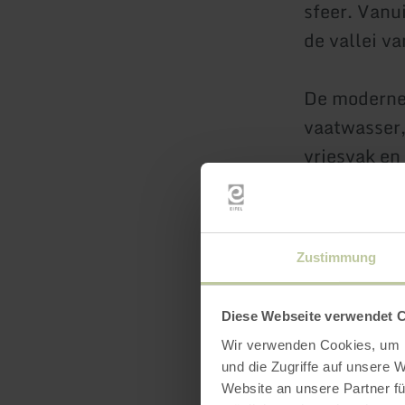
sfeer. Vanu
de vallei v
De moderne 
vaatwasser,
vriesvak en
De gezellig
tweepersoo
Zustimmung
De moderne
Diese Webseite verwendet 
Wir verwenden Cookies, um I
Er is een p
und die Zugriffe auf unsere 
Website an unsere Partner fü