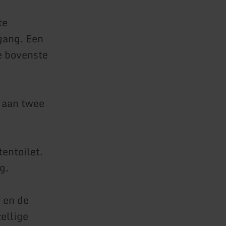
te
ngang. Een
de bovenste
 aan twee
entoilet.
g.
 en de
ellige