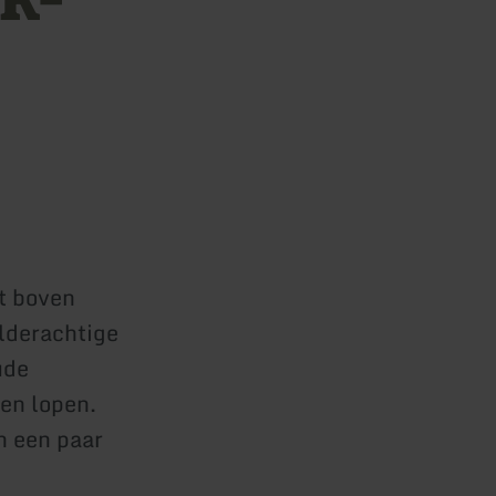
gt boven
lderachtige
ude
en lopen.
n een paar