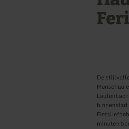
Fer
De stijlvol
Monschau en
Laufenbacht
binnenstad 
Fietsliefh
minuten ber