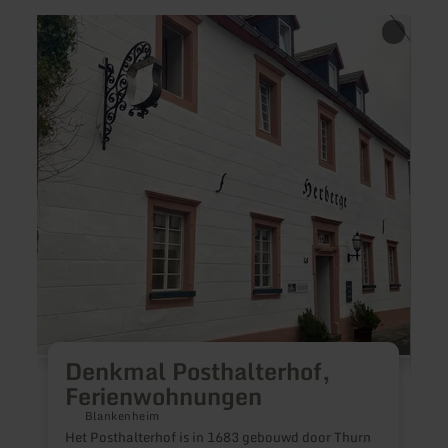
meer
meer
informatie
inform
over:
over:
Denkmal
Ferie
Posthalterhof,
An
Ferienwohnungen
der
alten
Eiche
Denkmal Posthalterhof,
Ferienwohnungen
Blankenheim
Het Posthalterhof is in 1683 gebouwd door Thurn