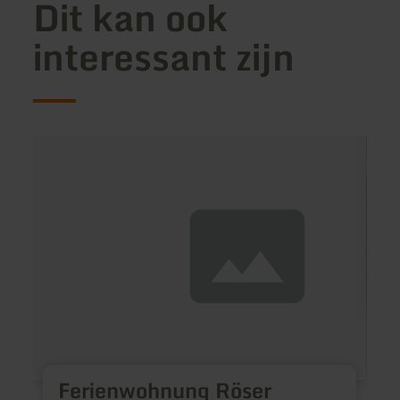
Dit kan ook
interessant zijn
meer
meer
informatie
inform
over:
over:
Ferienwohnung
Haus
Röser
König
F
Ferienwohnung Röser
S