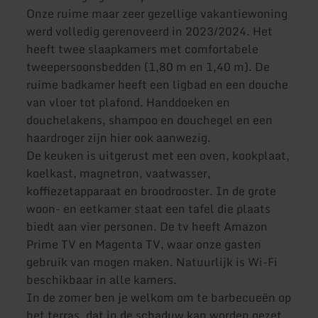
Onze ruime maar zeer gezellige vakantiewoning
werd volledig gerenoveerd in 2023/2024. Het
heeft twee slaapkamers met comfortabele
tweepersoonsbedden (1,80 m en 1,40 m). De
ruime badkamer heeft een ligbad en een douche
van vloer tot plafond. Handdoeken en
douchelakens, shampoo en douchegel en een
haardroger zijn hier ook aanwezig.
De keuken is uitgerust met een oven, kookplaat,
koelkast, magnetron, vaatwasser,
koffiezetapparaat en broodrooster. In de grote
woon- en eetkamer staat een tafel die plaats
biedt aan vier personen. De tv heeft Amazon
Prime TV en Magenta TV, waar onze gasten
gebruik van mogen maken. Natuurlijk is Wi-Fi
beschikbaar in alle kamers.
In de zomer ben je welkom om te barbecueën op
het terras, dat in de schaduw kan worden gezet