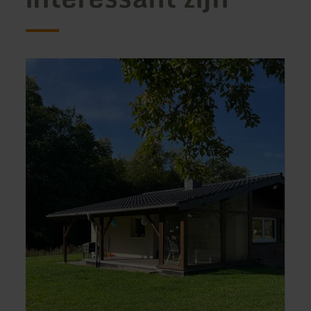
meer
meer
informatie
inform
over:
over:
Ferienhaus
NET
In
Holz-
der
Chale
Ey
in
der
Vulka