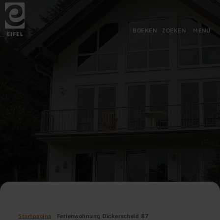
Terug
Ga naar de hoofdinhoud
Ga naar de zoekfunctie
Ga naar de hoofdnavigatie
Ga naar de voettekst
naar
de
startpagina
BOEKEN
ZOEKEN
MENU
Startpagina
Ferienwohnung Dickerscheid 87