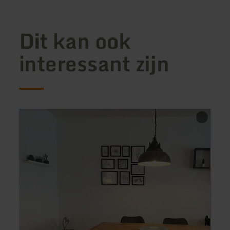
Dit kan ook
interessant zijn
meer
meer
informatie
inform
over:
over:
Eifel
Ferie
Fewo
Thul