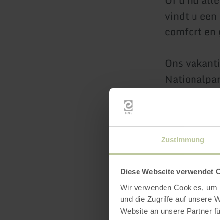
Of u nu alle
vindt u een 
comfort en 
Ons vakanti
Nationalpar
nabijgelege
voor iederee
Voor meer i
Zustimmung
anna-eifel.
Diese Webseite verwendet 
Wij wensen 
Wir verwenden Cookies, um I
und die Zugriffe auf unsere 
onvergeteli
Website an unsere Partner fü