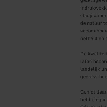
gezellige w
indrukwekke
slaapkamers
de natuur t
accommodati
netheid en 
De kwalitei
laten beoor
landelijk u
geclassifice
Geniet daar
het hele ja