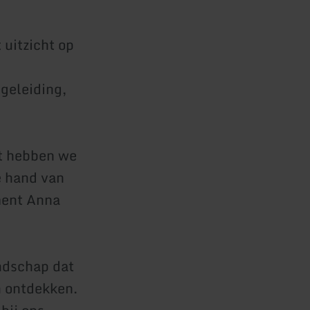
uitzicht op
geleiding,
nt hebben we
e hand van
ement Anna
andschap dat
n ontdekken.