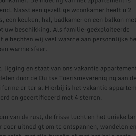
oonkamer. De indeling van het appartement is
nd. Naast een gezellige woonkamer heeft u 2
, een keuken, hal, badkamer en een balkon met 
ot uw beschikking. Als familie-geëxploiteerde
e hechten wij veel waarde aan persoonlijke be
een warme sfeer.
t, ligging en staat van ons vakantie apparteme
delen door de Duitse Toerismevereniging aan d
niforme criteria. Hierbij is het vakantie appart
erd en gecertificeerd met 4 sterren.
om van de rust, de frisse lucht en het unieke l
ar door uitnodigt om te ontspannen, wandelen e