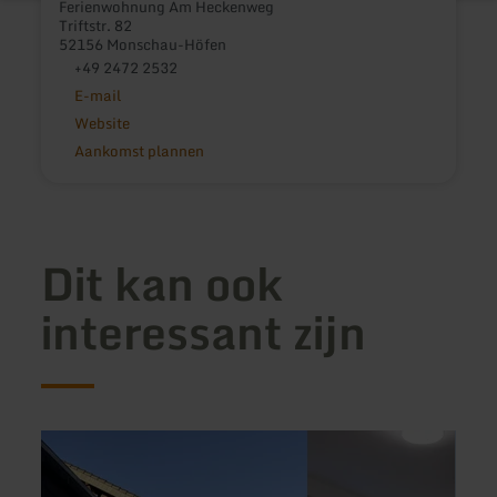
Ferienwohnung Am Heckenweg
Triftstr. 82
52156 Monschau-Höfen
+49 2472 2532
E-mail
Website
Aankomst plannen
Dit kan ook
interessant zijn
meer
meer
informatie
inform
over:
over:
Eifelhaus
Ferie