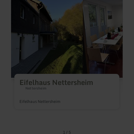
Nettersheim
Egger
Eifelhaus Nettersheim
Nettersheim
Eifelhaus Nettersheim
A
D
i
n
g
s
1
/
5