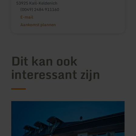
53925 Kall-Keldenich
(0049) 2484 911160
E-mail
Aankomst plannen
Dit kan ook
interessant zijn
meer
meer
informatie
inform
over:
over:
NaturPurHotel
Seeho
Maarblick
am
Staus