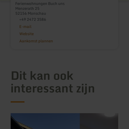
Ferienwohnungen Buch uns
Menzerath 25
52156 Monschau
+49 2472 3586
E-mail
Website
Aankomst plannen
Dit kan ook
interessant zijn
meer
meer
informatie
inform
over:
over:
Eifelhaus
Cafe