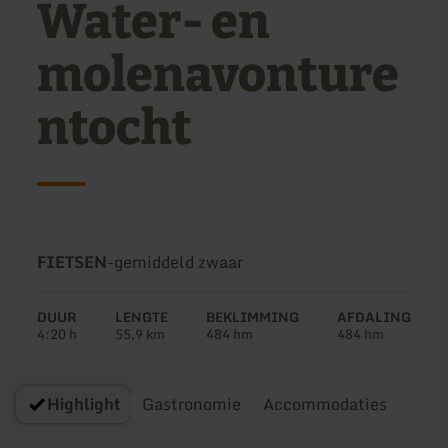
Water- en
molenavonture
ntocht
Soort
Moeilijkheidsgraad:
FIETSEN
-
gemiddeld zwaar
tour:
DUUR
LENGTE
BEKLIMMING
AFDALING
4:20 h
55,9 km
484 hm
484 hm
Highlight
Gastronomie
Accommodaties