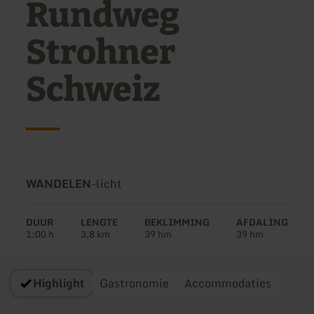
Rundweg
Strohner
Schweiz
Soort
Moeilijkheidsgraad:
WANDELEN
-
licht
tour:
DUUR
LENGTE
BEKLIMMING
AFDALING
1:00 h
3,8 km
39 hm
39 hm
Highlight
Gastronomie
Accommodaties