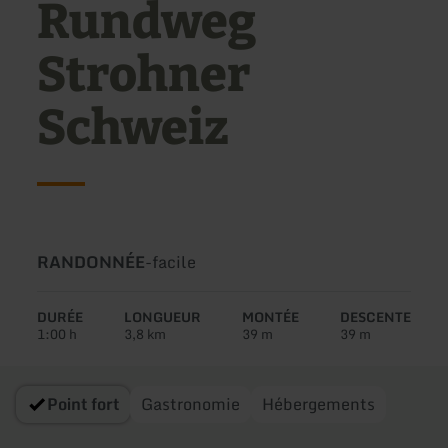
Rundweg
Strohner
Schweiz
Type
Difficulté:
RANDONNÉE
-
facile
de
circuit:
DURÉE
LONGUEUR
MONTÉE
DESCENTE
1:00 h
3,8 km
39 m
39 m
Point fort
Gastronomie
Hébergements