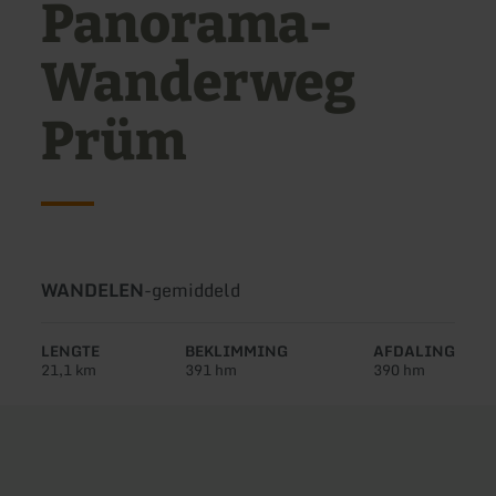
Panorama-
Wanderweg
Prüm
Soort
Moeilijkheidsgraad:
WANDELEN
-
gemiddeld
tour:
LENGTE
BEKLIMMING
AFDALING
21,1 km
391 hm
390 hm