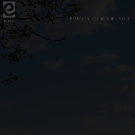
Retour
Aller au contenu principal
Aller à la recherche
Aller à la navigation principa
Aller au pied de page
à
la
page
RÉSERVER
RECHERCHE
MENU
d'accueil