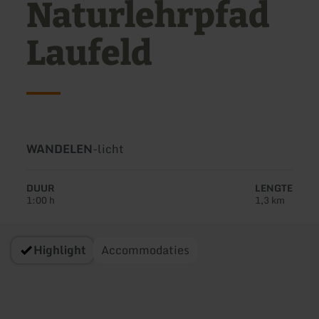
Naturlehrpfad
Laufeld
Soort
Moeilijkheidsgraad:
WANDELEN
-
licht
tour:
DUUR
LENGTE
1:00 h
1,3 km
Highlight
Accommodaties