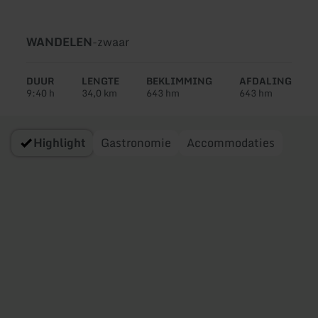
Soort
Moeilijkheidsgraad:
WANDELEN
-
zwaar
tour:
DUUR
LENGTE
BEKLIMMING
AFDALING
9:40 h
34,0 km
643 hm
643 hm
Highlight
Gastronomie
Accommodaties