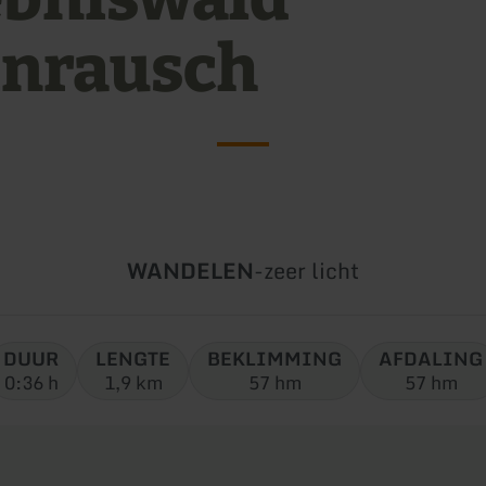
inrausch
Soort
Moeilijkheidsgraad:
WANDELEN
-
zeer licht
tour:
DUUR
LENGTE
BEKLIMMING
AFDALING
0:36 h
1,9 km
57 hm
57 hm