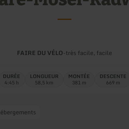
Type
Difficulté:
FAIRE DU VÉLO
-
très facile, facile
de
circuit:
DURÉE
LONGUEUR
MONTÉE
DESCENTE
4:45 h
58,5 km
381 m
669 m
ébergements