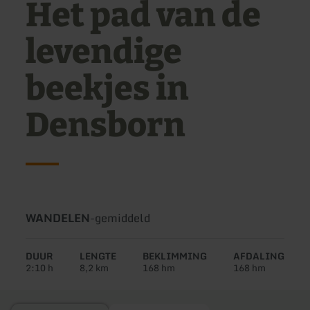
Het pad van de
levendige
beekjes in
Densborn
Soort
Moeilijkheidsgraad:
WANDELEN
-
gemiddeld
tour:
DUUR
LENGTE
BEKLIMMING
AFDALING
2:10 h
8,2 km
168 hm
168 hm