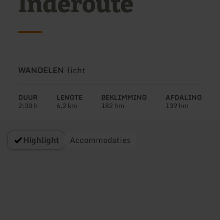
Inderoute
Soort
Moeilijkheidsgraad:
WANDELEN
-
licht
tour:
DUUR
LENGTE
BEKLIMMING
AFDALING
2:30 h
6,2 km
182 hm
139 hm
Highlight
Accommodaties