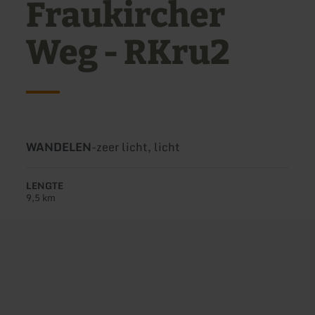
Fraukircher
Weg - RKru2
Soort
Moeilijkheidsgraad:
WANDELEN
-
zeer licht, licht
tour:
LENGTE
9,5 km