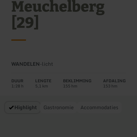
Meuchelberg
[29]
Soort
Moeilijkheidsgraad:
WANDELEN
-
licht
tour:
DUUR
LENGTE
BEKLIMMING
AFDALING
1:28 h
5,1 km
155 hm
153 hm
Highlight
Gastronomie
Accommodaties