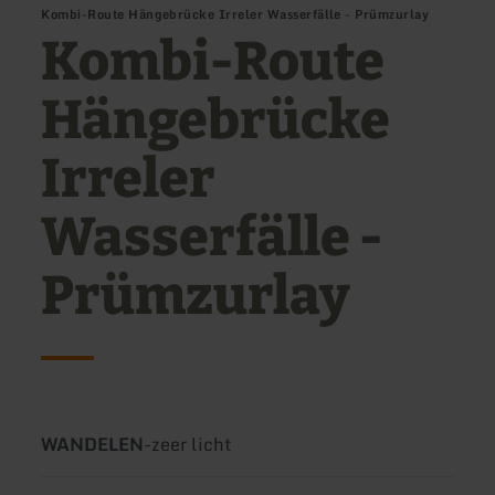
Kombi-Route Hängebrücke Irreler Wasserfälle - Prümzurlay
Kombi-Route
Hängebrücke
Irreler
Wasserfälle -
Prümzurlay
Soort
Moeilijkheidsgraad:
WANDELEN
-
zeer licht
tour: