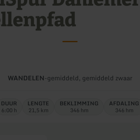
llenpfad
Soort
Moeilijkheidsgraad:
WANDELEN
-
gemiddeld, gemiddeld zwaar
tour:
DUUR
LENGTE
BEKLIMMING
AFDALING
6:00 h
21,5 km
346 hm
346 hm