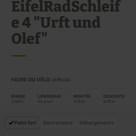
EifelRadSchleif
e 4 "Urft und
Olef"
Type
Difficulté:
FAIRE DU VÉLO
-
difficile
de
circuit:
DURÉE
LONGUEUR
MONTÉE
DESCENTE
3:00 h
44,6 km
470 m
470 m
Point fort
Gastronomie
Hébergements