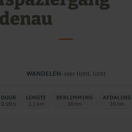
denau
Soort
Moeilijkheidsgraad:
WANDELEN
-
zeer licht, licht
tour:
DUUR
LENGTE
BEKLIMMING
AFDALING
0:20 h
1,1 km
10 hm
10 hm