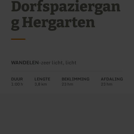
Dorfspaziergan
g Hergarten
Soort
Moeilijkheidsgraad:
WANDELEN
-
zeer licht, licht
tour:
DUUR
LENGTE
BEKLIMMING
AFDALING
1:00 h
3,8 km
23 hm
23 hm