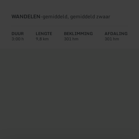
Soort
Moeilijkheidsgraad:
WANDELEN
-
gemiddeld, gemiddeld zwaar
tour:
DUUR
LENGTE
BEKLIMMING
AFDALING
3:00 h
9,8 km
301 hm
301 hm