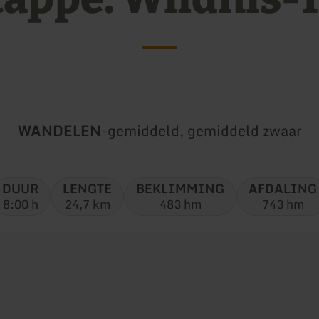
Soort
Moeilijkheidsgraad:
WANDELEN
-
gemiddeld, gemiddeld zwaar
tour:
DUUR
LENGTE
BEKLIMMING
AFDALING
8:00 h
24,7 km
483 hm
743 hm