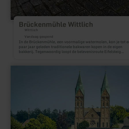
Brückenmühle Wittlich
Wittlich
Vandaag geopend
In de Brückenmühle, een voormalige watermolen, kon je tot e
paar jaar geleden traditionele bakwaren kopen in de eigen
bakkerij. Tegenwoordig loopt de belevenisroute Eifelsteig
Mühlenroute direct langs het voormalige molengebouw.
meer
informatie
over:
Eifeldom
in
Kalterherberg