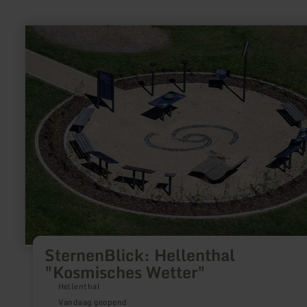
meer
informatie
over:
SternenBlick:
Hellenthal
"Kosmisches
Wetter"
SternenBlick: Hellenthal
"Kosmisches Wetter"
Hellenthal
Vandaag geopend