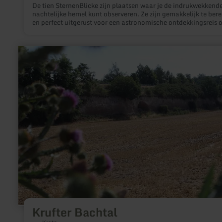
De tien SternenBlicke zijn plaatsen waar je de indrukwekkend
nachtelijke hemel kunt observeren. Ze zijn gemakkelijk te bere
en perfect uitgerust voor een astronomische ontdekkingsreis 
eigen houtje. Spannende informatie en passende installaties 
om de fascinatie van het sterrenkijken te verdiepen.Elke
SternenBlick heeft zijn eigen thema gekregen. Verschillende
meer
aspecten van astronomie en nachtelijke natuur en lokale
informatie
specialiteiten worden er getoond.
over:
Krufter
Bachtal
Krufter Bachtal