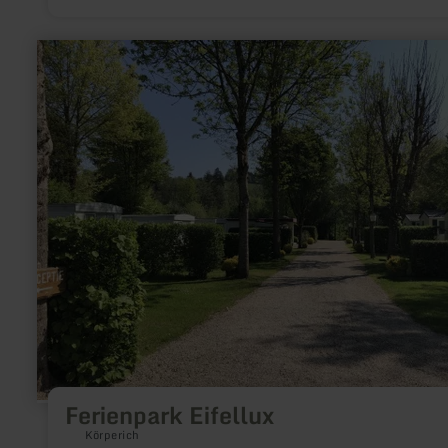
meer
informatie
over:
Ferienpark
Eifellux
Ferienpark Eifellux
Körperich