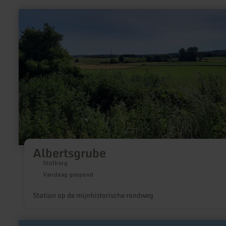
meer
informatie
over:
Albertsgrube
Albertsgrube
Stolberg
Vandaag geopend
Station op de mijnhistorische rondweg
meer