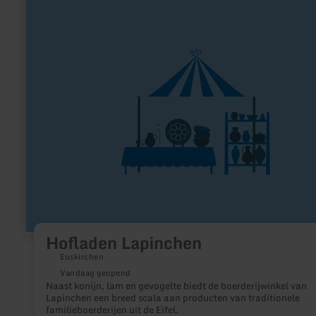
informatie
over:
Hofladen
Lapinchen
Hofladen Lapinchen
Euskirchen
Vandaag geopend
Naast konijn, lam en gevogelte biedt de boerderijwinkel van
Lapinchen een breed scala aan producten van traditionele
familieboerderijen uit de Eifel.