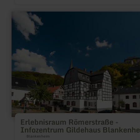
toneel en concertvoorstellingen.
meer
informatie
over:
Erlebnisraum
Römerstraße
-
Infozentrum
Gildehaus
Blankenheim
Erlebnisraum Römerstraße -
Infozentrum Gildehaus Blankenh
Blankenheim