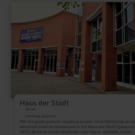
massa, bestaand uit zand, potas en kalk, door vakkundit te tr
meer
knijpen en blazen van een sprankelende pot of een mooi glas f
informatie
over:
Haus
der
Stadt
Haus der Stadt
Düren
Vandaag geopend
Met zijn grote podium, moderne toneel- en lichttechniek en g
akoestiek biedt de theaterzaal in het Haus der Stadt (geopend
1991) de beste omstandigheden voor opera, operette, ballet,