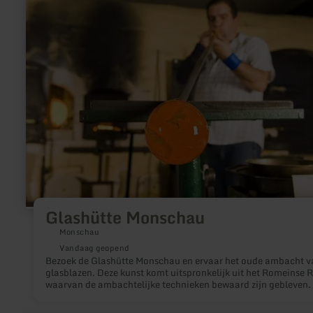
informatie
over:
Glashütte
Monschau
Glashütte Monschau
Monschau
Vandaag geopend
Bezoek de Glashütte Monschau en ervaar het oude ambacht v
glasblazen. Deze kunst komt uitspronkelijk uit het Romeinse Ri
waarvan de ambachtelijke technieken bewaard zijn gebleven.
twee glasblazers Valdemar de Sousa en Fernando Costa behe
hun ambacht meesterlijk, zoals voortvloeit uit een gloeiende