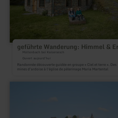
geführte Wanderung: Himmel & E
Müllenbach bei Kaisersesch
Ouvert aujourd'hui
Randonnée découverte guidée en groupe « Ciel et terre ». Des
mines d'ardoise à l'église de pèlerinage Maria Martental
en
savoir
plus
sur
:
Axe
Stiftung
Kronenburg