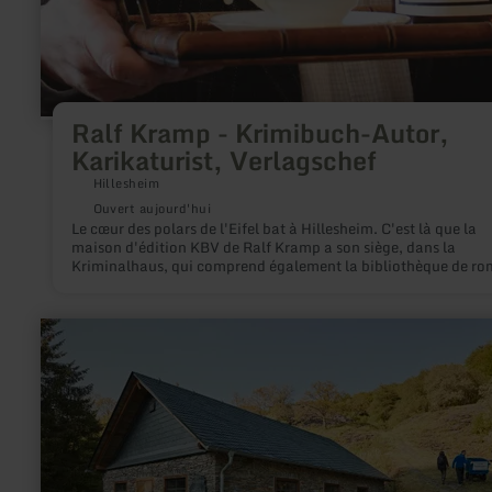
Ralf Kramp - Krimibuch-Autor,
Karikaturist, Verlagschef
Hillesheim
Ouvert aujourd'hui
Le cœur des polars de l'Eifel bat à Hillesheim. C'est là que la
maison d'édition KBV de Ralf Kramp a son siège, dans la
Kriminalhaus, qui comprend également la bibliothèque de r
policiers, riche de quelque 30.000 ouvrages.
en
savoir
plus
sur
:
geführte
Wanderung:
Himmel
&amp;
Erd