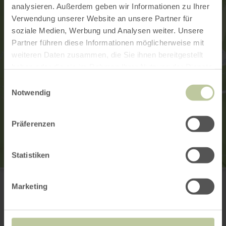
analysieren. Außerdem geben wir Informationen zu Ihrer
Verwendung unserer Website an unsere Partner für
soziale Medien, Werbung und Analysen weiter. Unsere
Partner führen diese Informationen möglicherweise mit
weiteren Daten zusammen, die Sie ihnen bereitgestellt
haben oder die sie im Rahmen Ihrer Nutzung der Dienste
gesammelt haben.
Einwilligungsauswahl
Notwendig
Präferenzen
Statistiken
Kulturwerk Weißenseifen - Galerie am Pi
Am Pi 2
Marketing
54597 Weißenseifen
(0049) 6594 883
E-mail