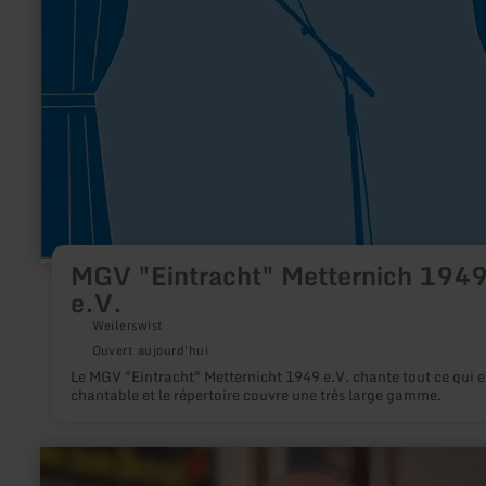
"Eintracht"
Metternich
1949
e.V.
MGV "Eintracht" Metternich 194
e.V.
Weilerswist
Ouvert aujourd'hui
Le MGV "Eintracht" Metternicht 1949 e.V. chante tout ce qui e
chantable et le répertoire couvre une très large gamme.
en
savoir