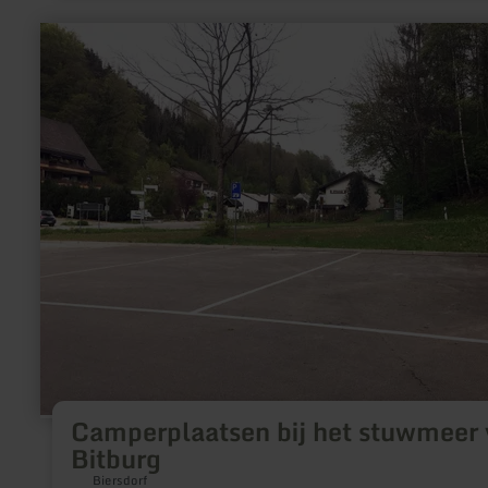
meer
informatie
over:
Camperplaatsen
bij
het
stuwmeer
van
Bitburg
Camperplaatsen bij het stuwmeer
Bitburg
Biersdorf