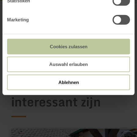
Statistiken
Volksbank RheinAhrEifel
Kirchstraße 34
56736 Kottenheim
Marketing
00492651 4990
E-mail
Website
Aankomst plannen
Cookies zulassen
Op kaart weergeven
Auswahl erlauben
Dit kan ook
Ablehnen
interessant zijn
meer
informatie