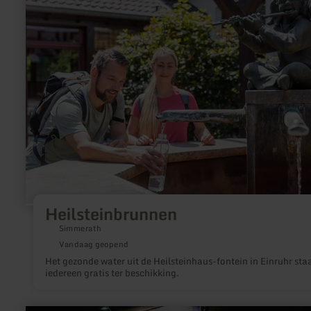
over:
Heilsteinbrunnen
Heilsteinbrunnen
Simmerath
Vandaag geopend
Het gezonde water uit de Heilsteinhaus-fontein in Einruhr sta
iedereen gratis ter beschikking.
meer