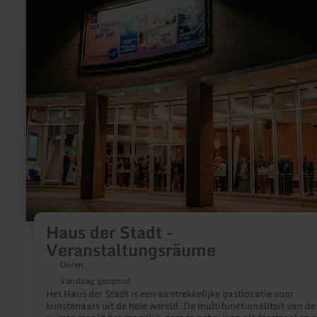
informatie
over:
Haus
der
Stadt
-
Veranstaltungsräume
Haus der Stadt -
Veranstaltungsräume
Düren
Vandaag geopend
Het Haus der Stadt is een aantrekkelijke gastlocatie voor
kunstenaars uit de hele wereld. De multifunctionaliteit van de