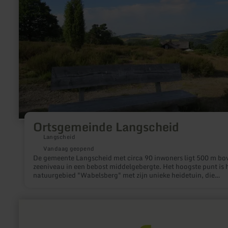
Ortsgemeinde Langscheid
Langscheid
Vandaag geopend
De gemeente Langscheid met circa 90 inwoners ligt 500 m bo
zeeniveau in een bebost middelgebergte. Het hoogste punt is 
natuurgebied "Wabelsberg" met zijn unieke heidetuin, die
informatie geeft over de typische heide flora. Na een wandeli
door de jeneverbesheide en hun ongerepte natuur nodigt de
"Wabelsberger Wacholderhütte" uit tot rust.
meer
informatie
over:
E-