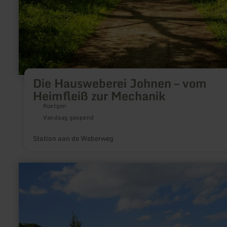
Die Hausweberei Johnen – vom
Heimfleiß zur Mechanik
Roetgen
Vandaag geopend
Station aan de Weberweg
meer
informatie
over:
Ortsgemeinde
Langscheid