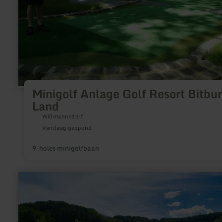
Minigolf Anlage Golf Resort Bitbu
Land
Wißmannsdorf
Vandaag geopend
9-holes minigolfbaan
meer
informatie
over:
Freibad
Waxweiler