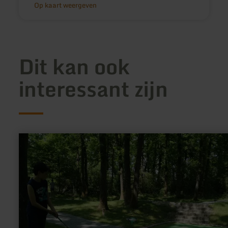
Op kaart weergeven
Dit kan ook
interessant zijn
meer
informatie
over:
Minigolf
Anlage
Golf
Resort
Bitburger
Land