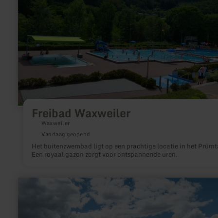
Freibad Waxweiler
Waxweiler
Vandaag geopend
Het buitenzwembad ligt op een prachtige locatie in het Prümt
Een royaal gazon zorgt voor ontspannende uren.
meer
informatie
over:
Freilinger
See