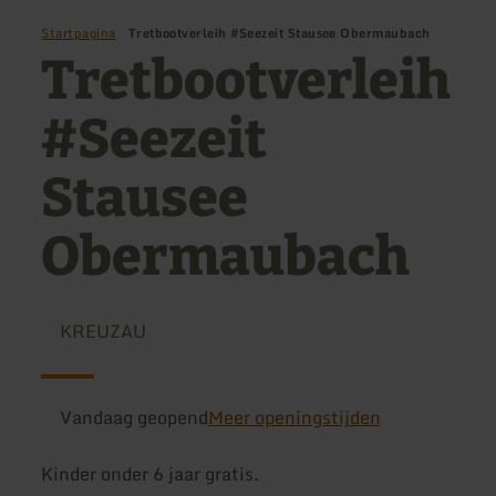
Startpagina
Tretbootverleih #Seezeit Stausee Obermaubach
Tretbootverleih
#Seezeit
Stausee
Obermaubach
KREUZAU
Vandaag geopend
Meer openingstijden
Kinder onder 6 jaar gratis.