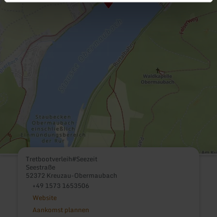
Tretbootverleih#Seezeit
Seestraße
52372 Kreuzau-Obermaubach
+49 1573 1653506
Website
Aankomst plannen