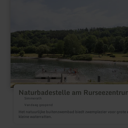
informatie
over:
Naturbadestelle
am
Rurseezentrum
Naturbadestelle am Rurseezentru
Simmerath
Vandaag geopend
Het natuurlijke buitenzwembad biedt zwemplezier voor grote 
kleine waterratten.