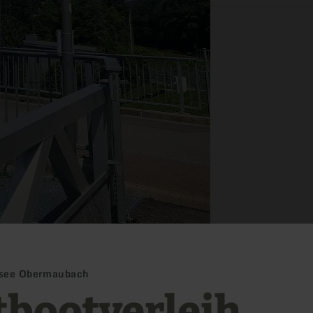
ausee Obermaubach
tbootverleih