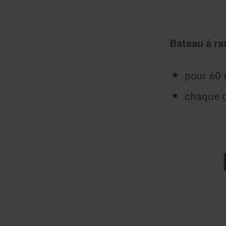
Bateau à r
pour 60 
chaque d