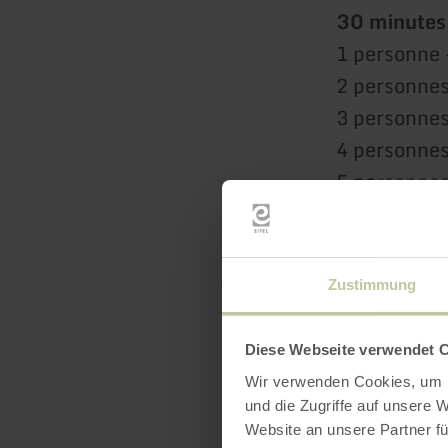
30 minutes
1 personne 
2 personnes
3 personnes
4 personnes
5 personnes
60 minutes
1 personne 
Zustimmung
2 personnes
3 personnes
Diese Webseite verwendet 
4 personnes
Wir verwenden Cookies, um I
5 personnes
und die Zugriffe auf unsere 
Website an unsere Partner fü