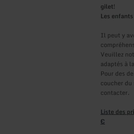
gilet!
Les enfant
Il peut y a
compréhens
Veuillez no
adaptés à l
Pour des de
coucher du 
contacter.
Liste des p
€