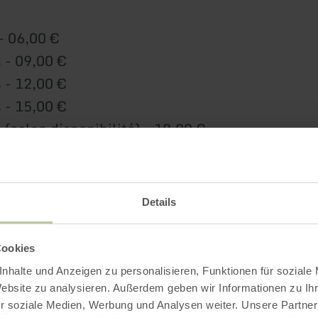
- 06,00 €
 - 09,00 €
 - 12,00 €
 - 15,00 €
 (selon disponibilité) - 18,00 €
- 09,00 €
Details
 - 12,00 €
 - 15,00 €
Cookies
 - 18,00 €
nhalte und Anzeigen zu personalisieren, Funktionen für soziale
 (selon disponibilité) - 21,00 €
Website zu analysieren. Außerdem geben wir Informationen zu I
r soziale Medien, Werbung und Analysen weiter. Unsere Partner