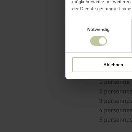
möglicherweise mit weiteren
90 minutes
der Dienste gesammelt habe
1 personne 
Einwilligungsauswahl
2 personnes
Notwendig
3 personnes
4 personnes
5 personnes
Ablehnen
120 minut
1 personne 
2 personnes
3 personnes
4 personnes
5 personnes