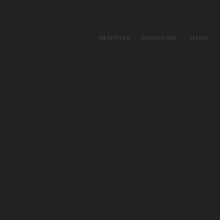
pal
incipale
RÉSERVER
RECHERCHE
MENU