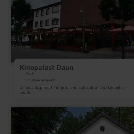
Kinopalast Daun
Daun
Vandaag geopend
Cinema inspireert - of je nu van actie, drama of komedie
houdt
meer
informatie
over:
Kleines
Museum
Bolsdorf