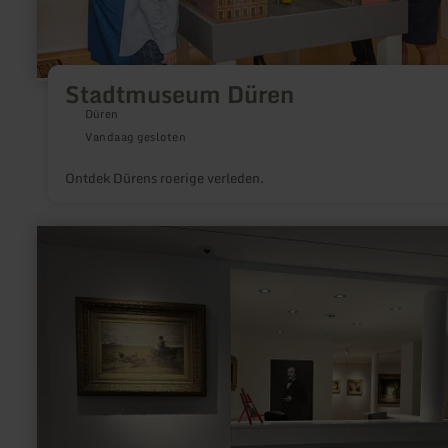
Stadtmuseum Düren
Düren
Vandaag gesloten
Ontdek Dürens roerige verleden.
meer
informatie
over:
Hubert
Salentin
Museum