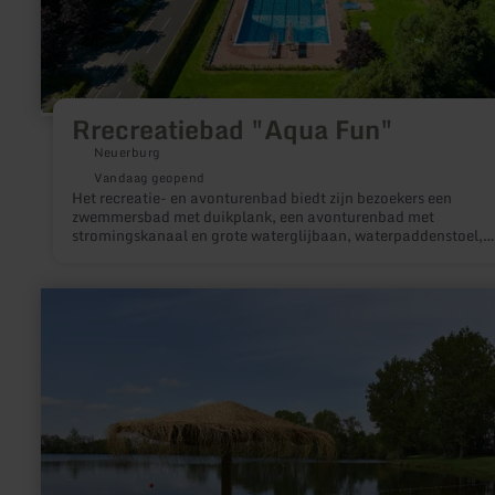
Rrecreatiebad "Aqua Fun"
Neuerburg
Vandaag geopend
Het recreatie- en avonturenbad biedt zijn bezoekers een
zwemmersbad met duikplank, een avonturenbad met
stromingskanaal en grote waterglijbaan, waterpaddenstoel,
fontein, massagestralen en bubbelstoelen en een peuterbad.
meer
informatie
over:
Badesee
Echtz