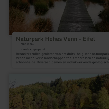
Naturpark Hohes Venn - Eifel
Monschau
Vandaag geopend
Bezoekers zullen genieten van het duits- belgische natuurpar
Venen met diverse landschappen zoals moerassen en natuurli
schoonheide. Diverse bloemen en indrukwekkende geologisch
kenmerken. Belangrijke topografie van deze regio zijn de boss
schilderachtige meren en rivieren en de bergtoppen.Er zijn
meerdere landschapselementen, deze zijn beschreven in 6
meer
landschapszone´s:- Vennvorland- Hohes Venn- Hocheifel-
informatie
Kalkeifel- Ourtal- Rureifal
over:
Stausee
Arzfeld