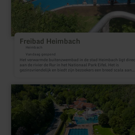
Freibad Heimbach
Heimbach
Vandaag geopend
Het verwarmde buitenzwembad in de stad Heimbach ligt direc
aan de rivier de Rur in het Nationaal Park Eifel. Het is
gezinsvriendelijk en biedt zijn bezoekers een breed scala aan
activiteiten met een watertemperatuur van 24°C en ruime
buitenfaciliteiten.
meer
informatie
over:
Rrecreatiebad
"Aqua
Fun"