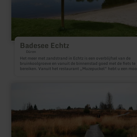
Badesee Echtz
Düren
Het meer met zandstrand in Echtz is een overblijfsel van de
bruinkoolgroeve en vanuit de binnenstad goed met de fiets te
bereiken. Vanuit het restaurant „Muzepuckel“ hebt u een moo
uitzicht en op de riante zonneweide een echt vakantiegevoel.
het meer kunt u waterfietsen lenen. Eveneens geschikt is het 
van Echtz voor duiksporters en vissers.
meer
informatie
over:
Naturpark
Hohes
Venn
-
Eifel