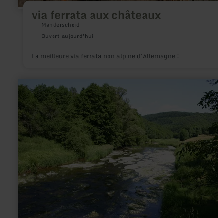
via ferrata aux châteaux
Manderscheid
Ouvert aujourd'hui
La meilleure via ferrata non alpine d'Allemagne !
en
savoir
plus
sur
:
Angeln-
Strecke
des
SFV
Petri
Heil
an
der
Prüm