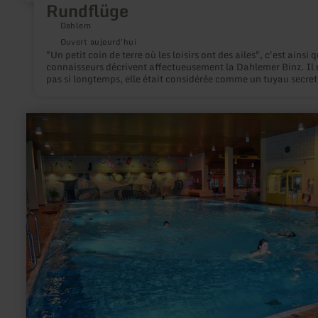
Rundflüge
Dahlem
Ouvert aujourd'hui
"Un petit coin de terre où les loisirs ont des ailes", c'est ainsi q
connaisseurs décrivent affectueusement la Dahlemer Binz. Il 
pas si longtemps, elle était considérée comme un tuyau secret
les pilotes de sport et de planeur, qui apprécient particulière
cette unité fascinante entre défi physique et expérience de la
nature. Aujourd'hui, elle fait parler d'elle grâce à ses installat
en
techniques exemplaires. Accès : autoroute A1, sortie
savoir
Blankenheim/Dahlem. Un camping se trouve directement à
plus
l'aérodrome.
sur
:
Freizeitbad
Prüm
(Hallenbad)