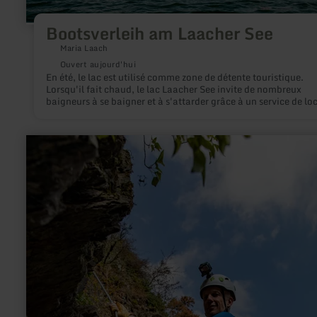
Bootsverleih am Laacher See
Maria Laach
Ouvert aujourd'hui
En été, le lac est utilisé comme zone de détente touristique.
Lorsqu'il fait chaud, le lac Laacher See invite de nombreux
baigneurs à se baigner et à s'attarder grâce à un service de lo
de bateaux. Remarque : la location de bateaux peut être fermée à
court terme en raison des conditions météorologiques et
notamment des conditions de vent défavorables.
en
savoir
plus
sur
:
via
ferrata
aux
châteaux