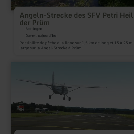
Angeln-Strecke des SFV Petri Heil
der Prüm
Bettingen
Ouvert aujourd'hui
Possibilité de pêche à la ligne sur 1,5 km de long et 15 à 25 m
large sur la Angel-Strecke à Prüm.
en
savoir
plus
sur
:
Rundflüge