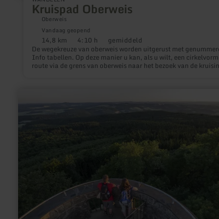
Kruispad Oberweis
Oberweis
Vandaag geopend
14,8 km
4:10 h
gemiddeld
Afstand:
Duur:
Moeilijkheidsgraad:
De wegekreuze van oberweis worden uitgerust met genummer
Info tabellen. Op deze manier u kan, als u wilt, een cirkelvorm
route via de grens van oberweis naar het bezoek van de kruisi
Begin om de kirchentreppe het kerkhof werd, de endpunktist d
oude rectory. Maar natuurlijk, u kunt ook gezien de verschille
kruisingen afzonderlijk. De weg omvat 12 stations en heeft ee
meer
lengte van ongeveer 14 km ingezet.
informatie
over:
Kaiser-
Wilhelm-
Turm