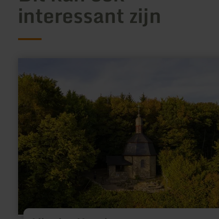
interessant zijn
meer
informatie
over:
Liborius
Kapel