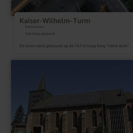
Kaiser-Wilhelm-Turm
Kaltenborn
Vandaag geopend
De toren werd gebouwd op de 747 m hoge berg "Hohe Acht".
meer
informatie
over:
Kath.
Kirchengemeinde
St.
Hubertus