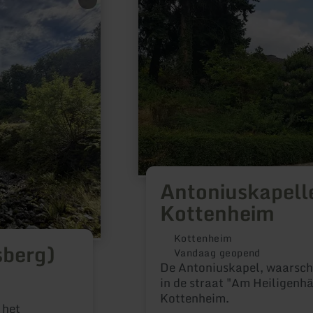
informatie
over:
Antoniuskapelle
in
Kottenheim
Antoniuskapelle
Kottenheim
Kottenheim
sberg)
Vandaag geopend
De Antoniuskapel, waarschij
in de straat "Am Heiligenhä
Kottenheim.
 het