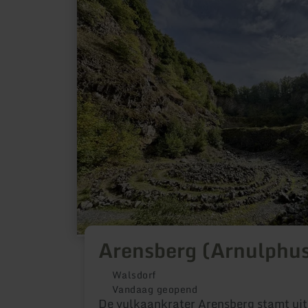
informatie
over:
Arensberg
(Arnulphusberg)
Arensberg (Arnulphu
Walsdorf
Vandaag geopend
De vulkaankrater Arensberg stamt uit