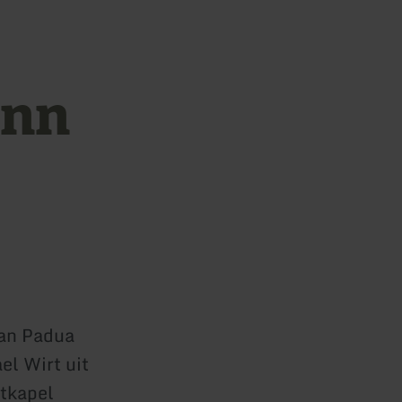
ann
van Padua
l Wirt uit
tkapel