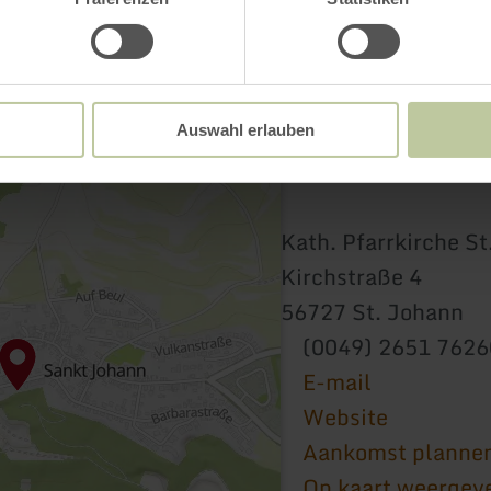
Auswahl erlauben
Kath. Pfarrkirche S
Kirchstraße 4
56727 St. Johann
(0049) 2651 7626
E-mail
Website
Aankomst planne
Op kaart weergev