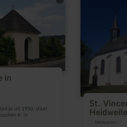
informatie
over:
St.
Vincentius
Kirche
Heidweiler
 in
St. Vince
nlijk uit 1950, staat
Heidweile
uschen 6" in
Heidweiler