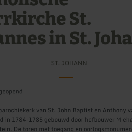
rrkirche St.
annes in St. Joh
ST. JOHANN
geopend
parochiekerk van St. John Baptist en Anthony 
d in 1784-1785 gebouwd door hofbouwer Michae
tein. De toren met toegang en oorlogsmonumen