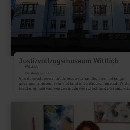
Justizvollzugsmuseum Wittlich
Wittlich
Vandaag geopend
Van duimschroeven tot de nieuwste handboeien: het enige
gevangenismuseum van het land in de Säubrennerstadt Wittl
biedt originele voorwerpen uit de wereld achter de tralies, ma
ook informatie over het gevangenissysteem en inzicht in het
dagelijks leven van gevangenen.
meer
informatie
over:
Atelier
Donnerblume