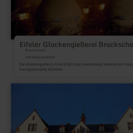
Eifeler Glockengießerei Brocksche
Brockscheid
Vandaag geopend
De klokkengieterij in de Eifel staat wereldwijd bekend om haa
handgemaakte klokken.
meer
informatie
over:
Justizvollzugsmuseum
Wittlich