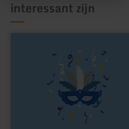
interessant zijn
meer
informatie
over:
Karnevalsgesellschaft
"Blau-
Gold"
WEilerswist
1970
e.V.