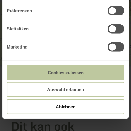
Präferenzen
Statistiken
Marketing
Römervilla Blankenheim
In den Alzen
Cookies zulassen
53945 Blankenheim
Aankomst plannen
Auswahl erlauben
Op kaart weergeven
Ablehnen
Dit kan ook