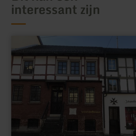
interessant zijn
meer
informatie
over:
Heimat-,
Zunft-
und
Johannitermuseum
Adenau