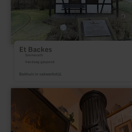
Et Backes
Simmerath
Vandaag geopend
Bakhuis in vakwerkstijl.
meer
informatie
over:
Oven
en
ijzermuseum