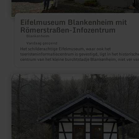
Eifelmuseum Blankenheim mit
Römerstraßen-Infozentrum
Blankenheim
Vandaag geopend
Het schilderachtige Eifelmuseum, waar ook het
toeristeninformatiecentrum is gevestigd, ligt in het historisch
centrum van het kleine burchtstadje Blankenheim, niet ver va
bron van de Ahr. Hier leer je interessante feiten over de geolo
geschiedenis en de natuur van de Noordwest-Eifel.
meer
informatie
over:
Et
Backes