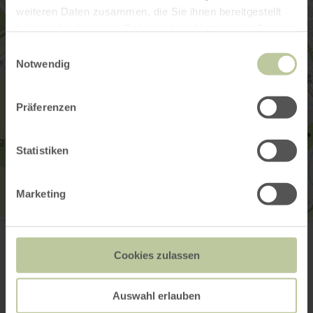
weiteren Daten zusammen, die Sie ihnen bereitgestellt
haben oder die sie im Rahmen Ihrer Nutzung der Dienste
gesammelt haben.
Einwilligungsauswahl
Notwendig
Präferenzen
Statistiken
Marketing
Pfarrkirche St. Markus
Karrstrasse 14 / Kirchstrasse
54516 Wittlich
Cookies zulassen
(0049) 6571 6368
E-mail
Auswahl erlauben
Aankomst plannen