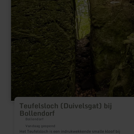
Teufelsloch (Duivelsgat) bij
Bollendorf
Bollendorf
Vandaag geopend
Het Teufelsloch is een indrukwekkende smalle kloof bij