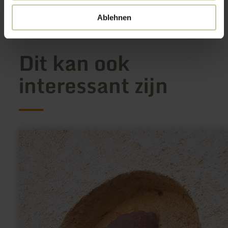
Op kaart weergeven
Ablehnen
Dit kan ook
interessant zijn
meer
informatie
over:
Galgenkreuz
Dreis