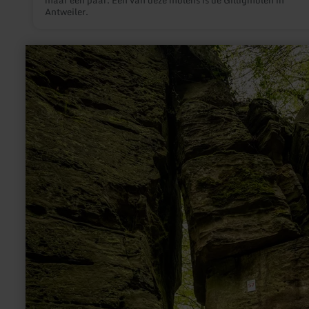
maar een paar. Een van deze molens is de Gilligmolen in
Antweiler.
meer
informatie
over:
Teufelsloch
(Duivelsgat)
bij
Bollendorf