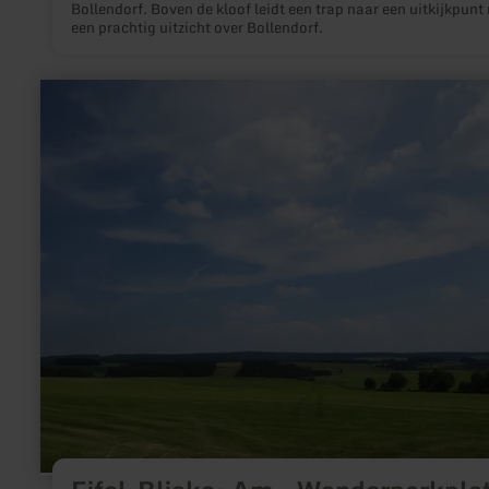
Bollendorf. Boven de kloof leidt een trap naar een uitkijkpunt
een prachtig uitzicht over Bollendorf.
meer
informatie
over:
Eifel-
Blicke:
Am
„Wanderparkplatz
Nr.
23“
(563
m)
bei
Oberlauch