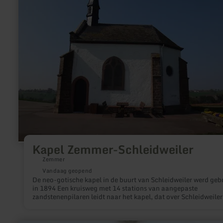
Schleidweiler
Kapel Zemmer-Schleidweiler
Zemmer
Vandaag geopend
De neo-gotische kapel in de buurt van Schleidweiler werd ge
in 1894 Een kruisweg met 14 stations van aangepaste
zandstenenpilaren leidt naar het kapel, dat over Schleidweiler
trond. Beginnend in het kerngebied Schleidweiler begeleidt de
bezoeker 14 staties van kruispadstations. Aan het kapel
aangekomen, bevind de bezoeker zich op de kam met een prac