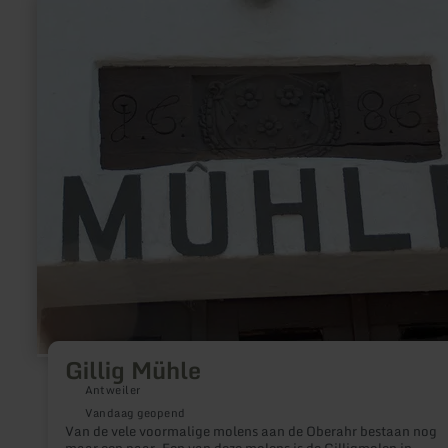
meer
uitzicht over de "Fidei" - van de Bitburger Land tot Meulenwal
informatie
weer.
over:
Gillig
Mühle
Gillig Mühle
Antweiler
Vandaag geopend
Van de vele voormalige molens aan de Oberahr bestaan nog